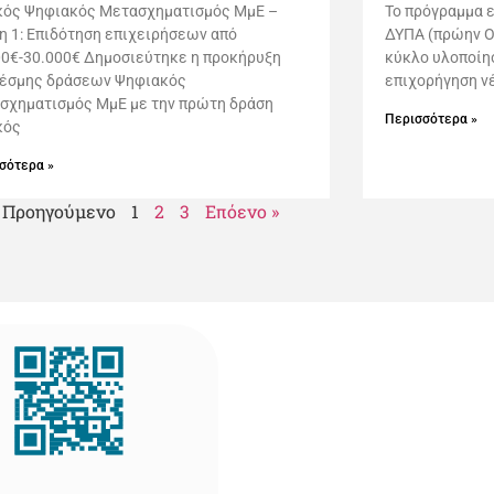
κός Ψηφιακός Μετασχηματισμός ΜμΕ –
Το πρόγραμμα 
η 1: Επιδότηση επιχειρήσεων από
ΔΥΠΑ (πρώην Ο
00€-30.000€ Δημοσιεύτηκε η προκήρυξη
κύκλο υλοποίησ
δέσμης δράσεων Ψηφιακός
επιχορήγηση ν
σχηματισμός ΜμΕ με την πρώτη δράση
Περισσότερα »
κός
σότερα »
 Προηγούμενο
1
2
3
Επόενο »