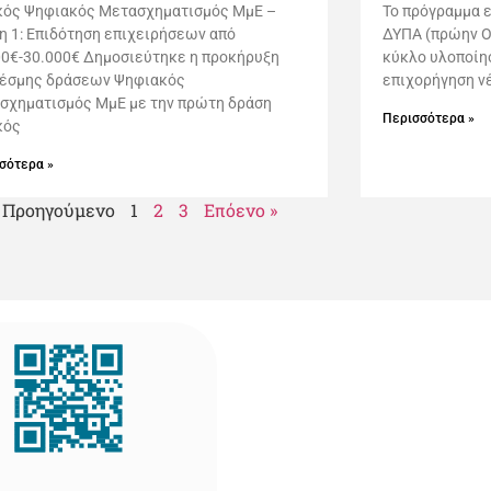
κός Ψηφιακός Μετασχηματισμός ΜμΕ –
Το πρόγραμμα 
η 1: Επιδότηση επιχειρήσεων από
ΔΥΠΑ (πρώην Ο
00€-30.000€ Δημοσιεύτηκε η προκήρυξη
κύκλο υλοποίησ
δέσμης δράσεων Ψηφιακός
επιχορήγηση ν
σχηματισμός ΜμΕ με την πρώτη δράση
Περισσότερα »
κός
σότερα »
 Προηγούμενο
1
2
3
Επόενο »